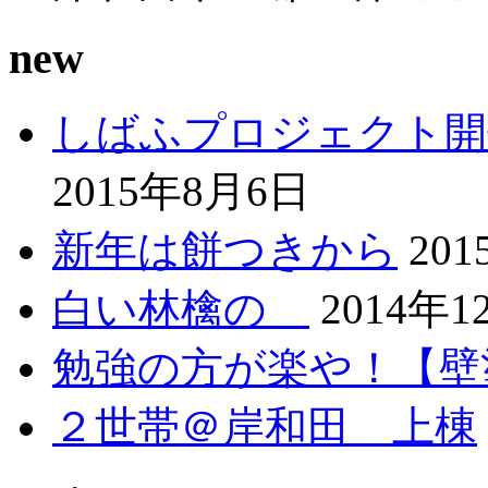
new
しばふプロジェクト開
2015年8月6日
新年は餅つきから
20
白い林檎の
2014年1
勉強の方が楽や！【壁
２世帯＠岸和田 上棟