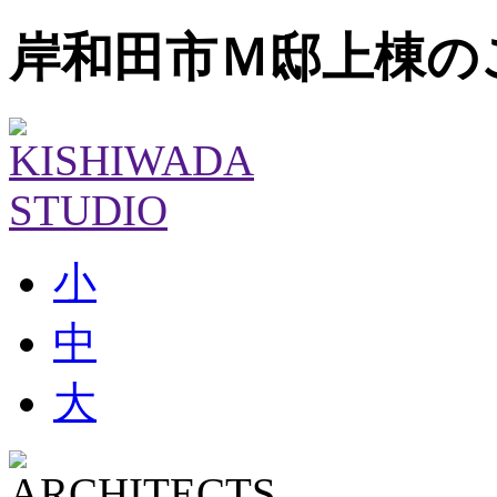
岸和田市Ｍ邸上棟の
小
中
大