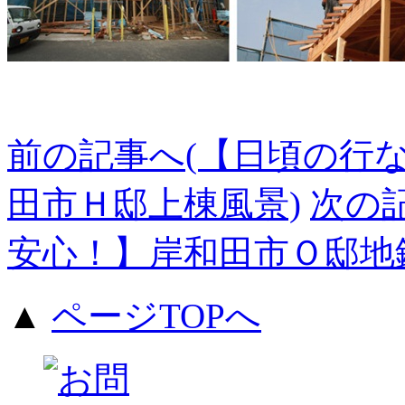
前の記事へ(【日頃の行
田市Ｈ邸上棟風景)
次の
安心！】岸和田市Ｏ邸地
▲
ページTOPへ