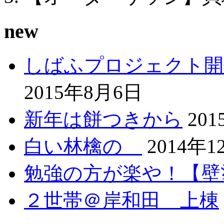
new
しばふプロジェクト開
2015年8月6日
新年は餅つきから
20
白い林檎の
2014年1
勉強の方が楽や！【壁
２世帯＠岸和田 上棟