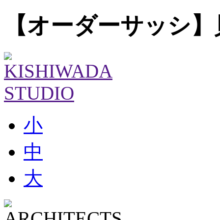
【オーダーサッシ】
小
中
大