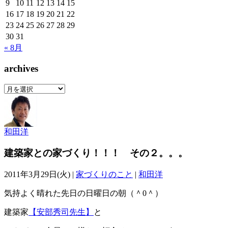
9
10
11
12
13
14
15
16
17
18
19
20
21
22
23
24
25
26
27
28
29
30
31
« 8月
archives
archives
和田洋
建築家との家づくり！！！ その２。。。
2011年3月29日(火) |
家づくりのこと
|
和田洋
気持よく晴れた先日の日曜日の朝（＾0＾）
建築家
【安部秀司先生】
と