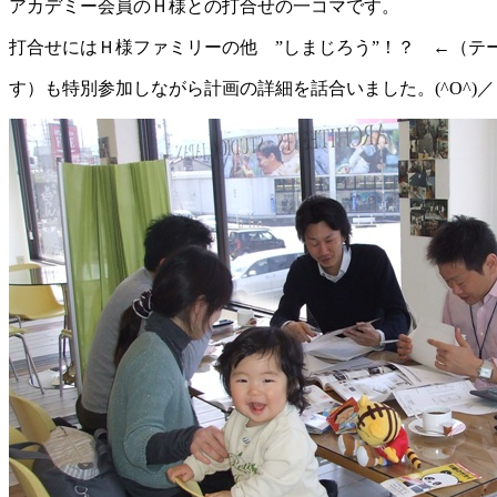
アカデミー会員のＨ様との打合せの一コマです。
打合せにはＨ様ファミリーの他 ”しまじろう”！？ ←（テ
す）も特別参加しながら計画の詳細を話合いました。(^O^)／