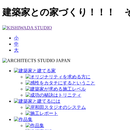
建築家との家づくり！！！ 
小
中
大