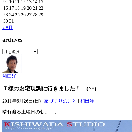
9
10
11
12
13
14
15
16
17
18
19
20
21
22
23
24
25
26
27
28
29
30
31
« 8月
archives
archives
和田洋
Ｔ様のお宅現調に行きました！ (^^)
2011年6月26日(日) |
家づくりのこと
|
和田洋
晴れ渡る土曜日の朝。。。