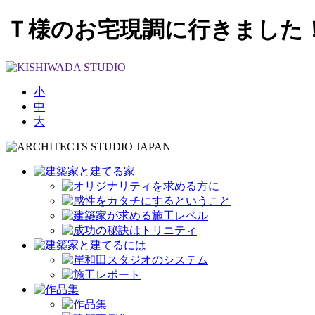
Ｔ様のお宅現調に行きました！ 
小
中
大