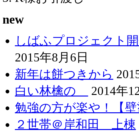
new
しばふプロジェクト開
2015年8月6日
新年は餅つきから
20
白い林檎の
2014年1
勉強の方が楽や！【壁
２世帯＠岸和田 上棟