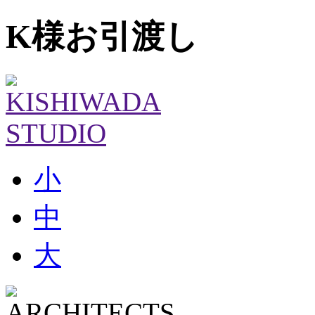
K様お引渡し
小
中
大