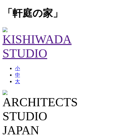
「軒庭の家」
小
中
大