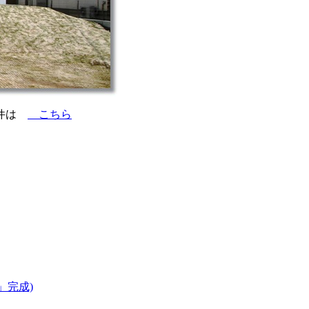
物件は
こちら
」完成)