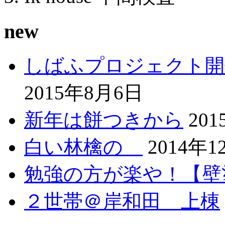
new
しばふプロジェクト開
2015年8月6日
新年は餅つきから
20
白い林檎の
2014年1
勉強の方が楽や！【壁
２世帯＠岸和田 上棟