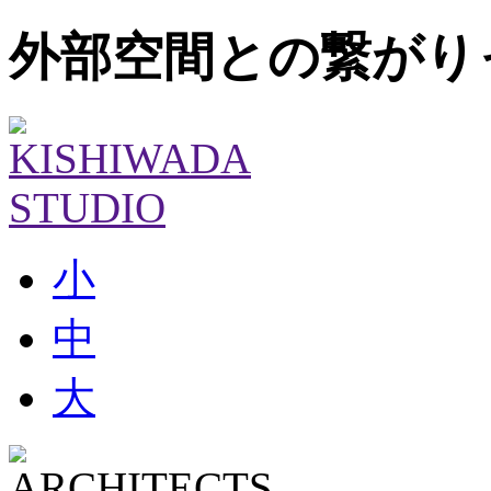
外部空間との繋がり
小
中
大