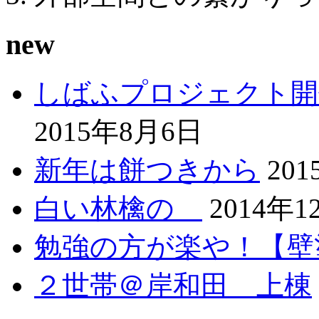
new
しばふプロジェクト開
2015年8月6日
新年は餅つきから
20
白い林檎の
2014年1
勉強の方が楽や！【壁
２世帯＠岸和田 上棟