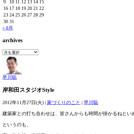
9
10
11
12
13
14
15
16
17
18
19
20
21
22
23
24
25
26
27
28
29
30
31
« 8月
archives
archives
早川聡
岸和田スタジオStyle
2012年11月27日(火) |
家づくりのこと
|
早川聡
建築家との打ち合わせは、皆さんからも時間が掛かるねとい
というのも、