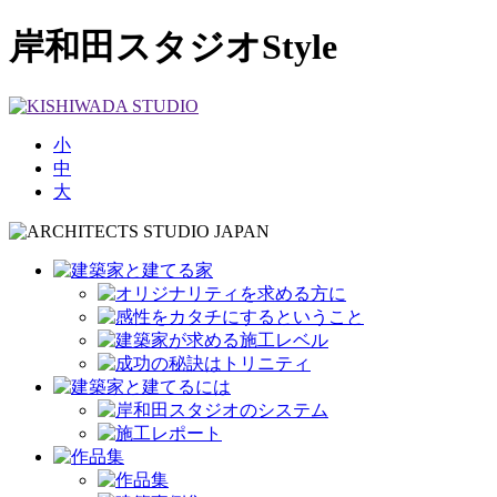
岸和田スタジオStyle
小
中
大