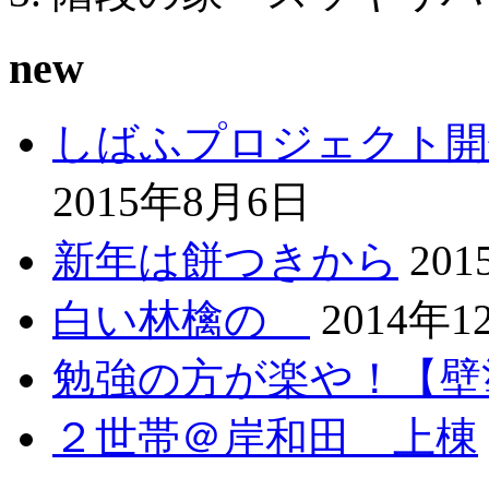
new
しばふプロジェクト開
2015年8月6日
新年は餅つきから
20
白い林檎の
2014年1
勉強の方が楽や！【壁
２世帯＠岸和田 上棟