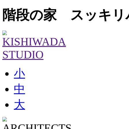
階段の家 スッキリ
小
中
大