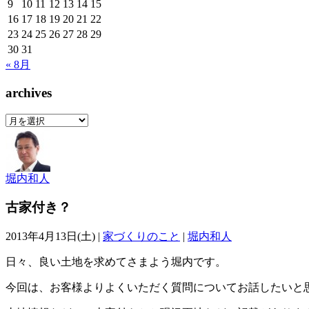
9
10
11
12
13
14
15
16
17
18
19
20
21
22
23
24
25
26
27
28
29
30
31
« 8月
archives
archives
堀内和人
古家付き？
2013年4月13日(土) |
家づくりのこと
|
堀内和人
日々、良い土地を求めてさまよう堀内です。
今回は、お客様よりよくいただく質問についてお話したいと