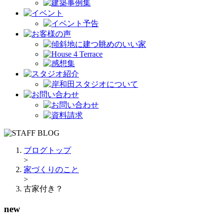
ブログトップ
>
家づくりのこと
>
古家付き？
new