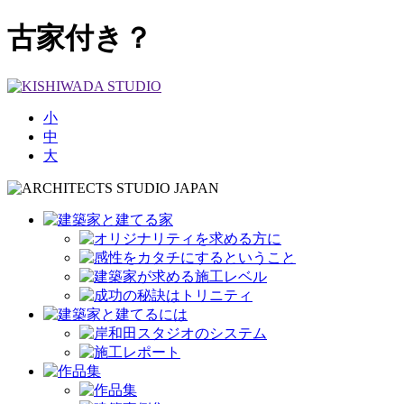
古家付き？
小
中
大