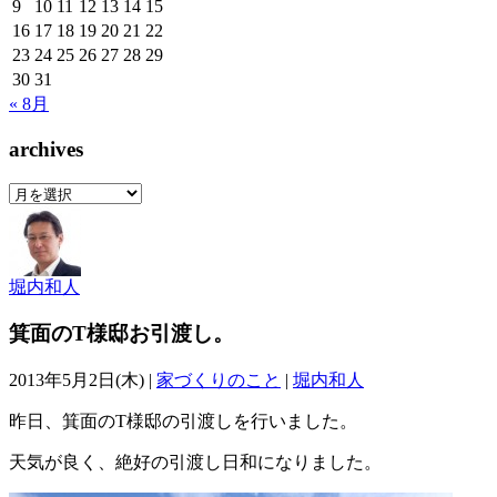
9
10
11
12
13
14
15
16
17
18
19
20
21
22
23
24
25
26
27
28
29
30
31
« 8月
archives
archives
堀内和人
箕面のT様邸お引渡し。
2013年5月2日(木) |
家づくりのこと
|
堀内和人
昨日、箕面のT様邸の引渡しを行いました。
天気が良く、絶好の引渡し日和になりました。