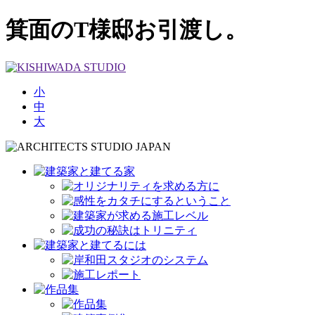
箕面のT様邸お引渡し。
小
中
大