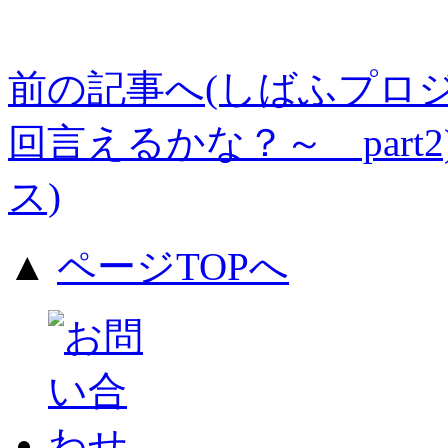
前の記事へ(しばふプロ
回言えるかな？～ part2
ス)
▲
ページTOPへ