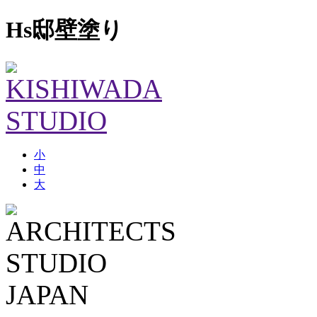
Hs邸壁塗り
小
中
大