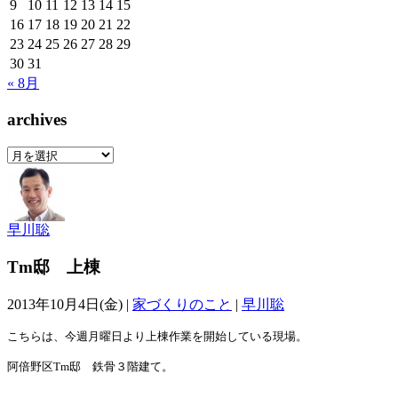
9
10
11
12
13
14
15
16
17
18
19
20
21
22
23
24
25
26
27
28
29
30
31
« 8月
archives
archives
早川聡
Tm邸 上棟
2013年10月4日(金) |
家づくりのこと
|
早川聡
こちらは、今週月曜日より上棟作業を開始している現場。
阿倍野区Tm邸 鉄骨３階建て。