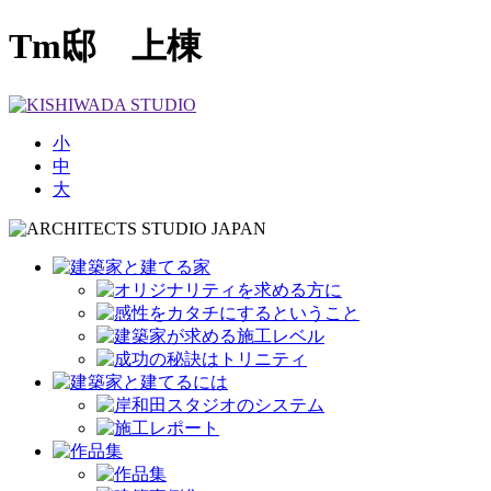
Tm邸 上棟
小
中
大