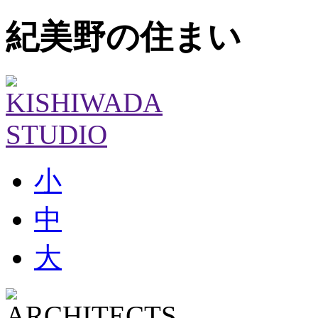
紀美野の住まい
小
中
大