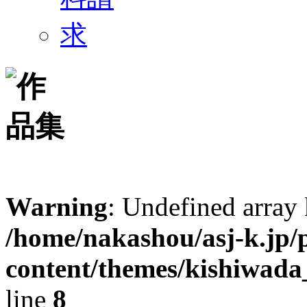
Warning
: Undefined arr
/home/nakashou/asj-k.jp/
content/themes/kishiwada
line
8