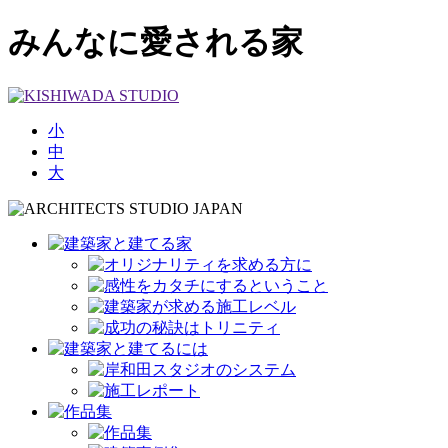
みんなに愛される家
小
中
大