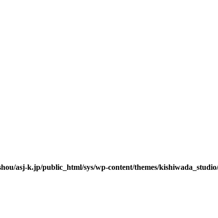
hou/asj-k.jp/public_html/sys/wp-content/themes/kishiwada_studio