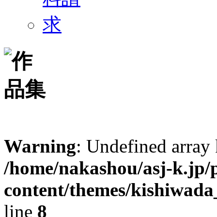
Warning
: Undefined arr
/home/nakashou/asj-k.jp/
content/themes/kishiwada
line
8