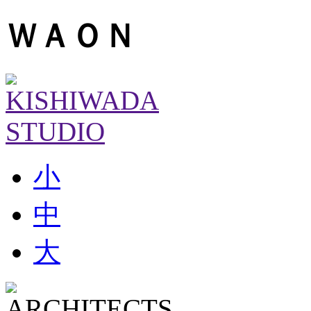
ＷＡＯＮ
小
中
大