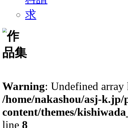
Warning
: Undefined arr
/home/nakashou/asj-k.jp/
content/themes/kishiwada
line
8