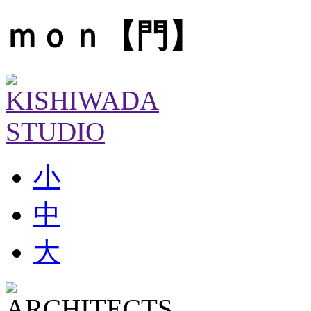
ｍｏｎ【門】
小
中
大