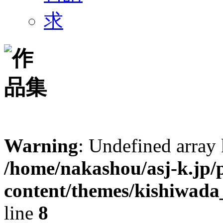
Warning
: Undefined arr
/home/nakashou/asj-k.jp/
content/themes/kishiwada
line
8