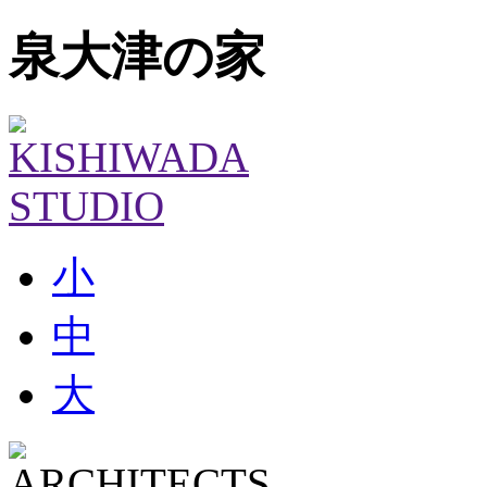
泉大津の家
小
中
大