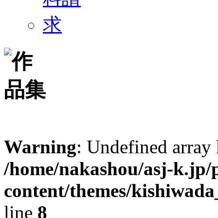
Warning
: Undefined arr
/home/nakashou/asj-k.jp/
content/themes/kishiwada
line
8