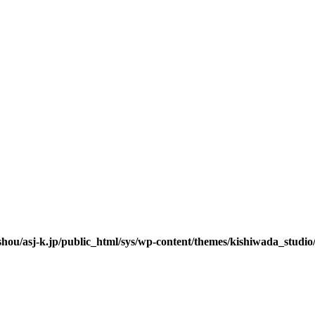
hou/asj-k.jp/public_html/sys/wp-content/themes/kishiwada_studio/