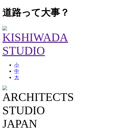
道路って大事？
小
中
大