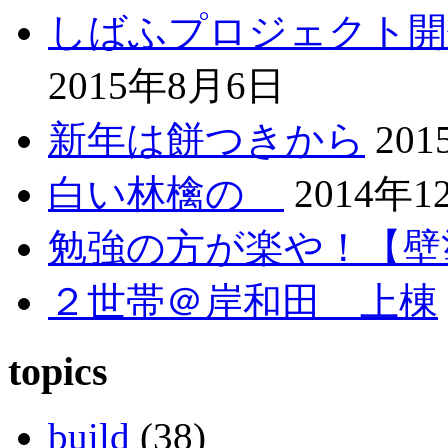
しばふプロジェクト開
2015年8月6日
新年は餅つきから
20
白い林檎の
2014年1
勉強の方が楽や！【壁
２世帯＠岸和田 上棟
topics
build
(38)