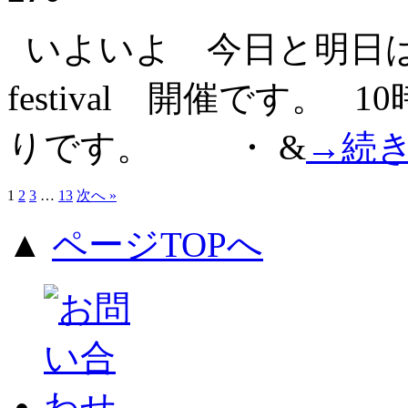
いよいよ 今日と明日は 中商
festival 開催です。
りです。 ・ &
→続
1
2
3
…
13
次へ »
▲
ページTOPへ