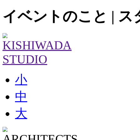
イベントのこと | 
小
中
大