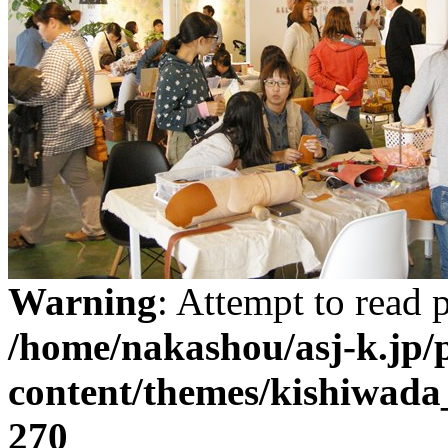
Warning
: Attempt to read 
/home/nakashou/asj-k.jp/
content/themes/kishiwada
270