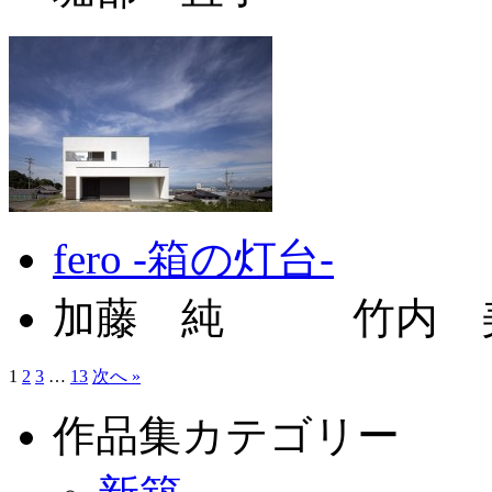
fero -箱の灯台-
加藤 純 竹内 
1
2
3
…
13
次へ »
作品集カテゴリー