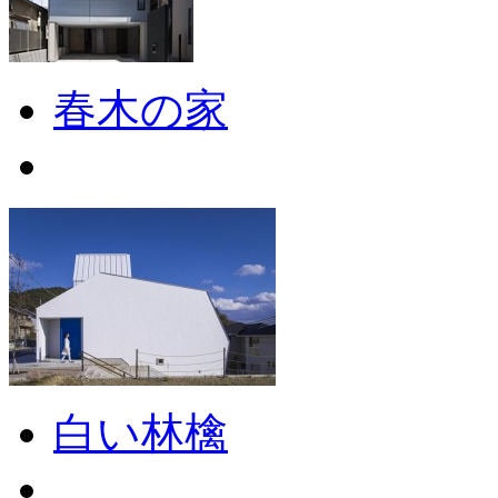
春木の家
白い林檎