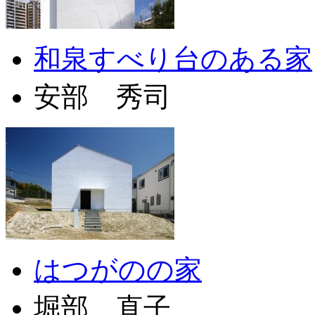
和泉すべり台のある家
安部 秀司
はつがのの家
堀部 直子