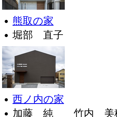
熊取の家
堀部 直子
西ノ内の家
加藤 純 竹内 美