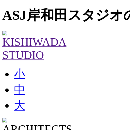
ASJ岸和田スタジオ
小
中
大