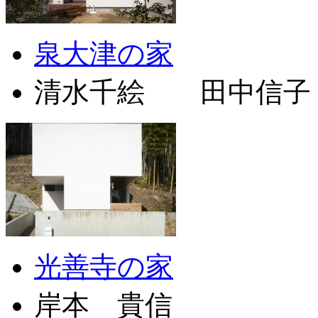
泉大津の家
清水千絵 田中信子
光善寺の家
岸本 貴信