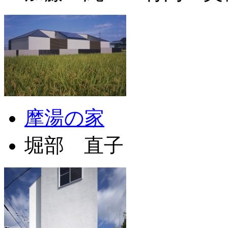
摩湯の家
堀部 直子